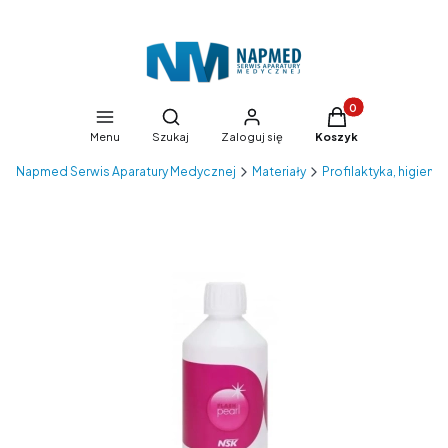
Produkty w koszyk
Otwórz wyszukiwarkę
Menu
Szukaj
Zaloguj się
Koszyk
Napmed Serwis Aparatury Medycznej
Materiały
Profilaktyka, higiena