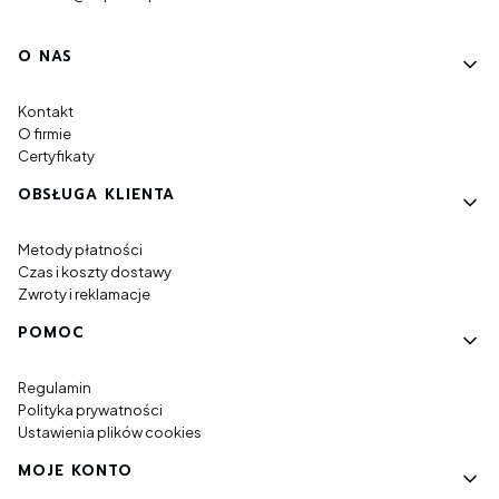
Linki w stopce
O NAS
Kontakt
O firmie
Certyfikaty
OBSŁUGA KLIENTA
Metody płatności
Czas i koszty dostawy
Zwroty i reklamacje
POMOC
Regulamin
Polityka prywatności
Ustawienia plików cookies
MOJE KONTO