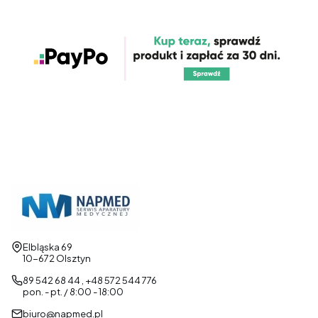
Adres:
Elbląska 69
10-672 Olsztyn
89 542 68 44 , +48 572 544 776
pon. - pt. / 8:00 - 18:00
biuro@napmed.pl