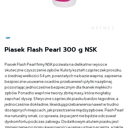
Piasek Flash Pearl 300 g NSK
Piasek Flash Pearl firmy NSK pozwala na delikatne i wysoce
skuteczne czyszczenie zębów. Kulisty kształt cząsteczek proszku,
o średniej wielkości 54 µm, powstałych na bazie wapnia, zapewnia
bezpieczne usuwanie osadów, przebarwień i płytki nazębnej,
pozostając jednocześnie bezpiecznym dla tkanek miękkich i
zębów. Ponadto wapń nie tworzy zbitej masy, która mogłaby
zapchać dyszę. Sferyczne cząsteczki piasku bardzo łagodnie, a
jednocześnie dokładnie, likwidują przebarwienia nawet w trudno
dostępnych miejscach, jak przestrzenie międzyzębowe. Flash Pearl
ma naturalny smak, co sprawia, że pacjent nie będzie odczuwał
dyskomfortu podczas zabiegu. Dodatkowym atutem piasku jest
zmniejszenie poziomu kwasowości w jamie ustnej pacjenta, a także