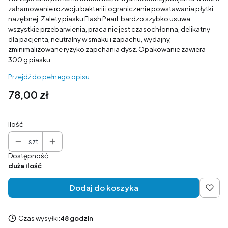
zahamowanie rozwoju bakterii i ograniczenie powstawania płytki
nazębnej. Zalety piasku Flash Pearl: bardzo szybko usuwa
wszystkie przebarwienia, praca nie jest czasochłonna, delikatny
dla pacjenta, neutralny w smaku i zapachu, wydajny,
zminimalizowane ryzyko zapchania dysz. Opakowanie zawiera
300 g piasku.
Przejdź do pełnego opisu
Cena
78,00 zł
Ilość
szt.
Dostępność:
duża ilość
Dodaj do koszyka
Czas wysyłki:
48 godzin