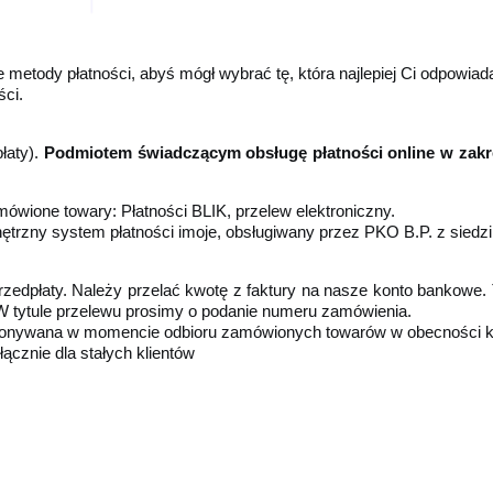
 metody płatności,
abyś mógł wybrać tę, która najlepiej Ci odpowiad
ści.
łaty).
Podmiotem świadczącym obsługę płatności online w zakres
mówione towary: Płatności BLIK, przelew
elektroniczny.
ętrzny system płatności
imoje, obsługiwany przez PKO B.P. z siedzi
rzedpłaty. Należy przelać
kwotę z faktury na nasze konto bankowe
 W
tytule przelewu prosimy o podanie numeru zamówienia.
dokonywana w momencie
odbioru zamówionych towarów w obecności ku
łącznie dla stałych klientów