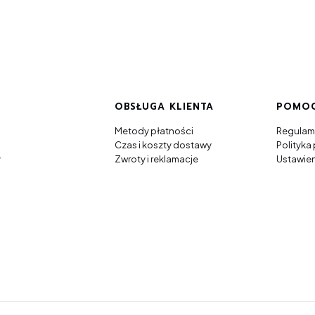
w stopce
OBSŁUGA KLIENTA
POMO
Metody płatności
Regulam
Czas i koszty dostawy
Polityka
y
Zwroty i reklamacje
Ustawien