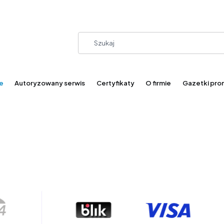
e
Autoryzowany serwis
Certyfikaty
O firmie
Gazetki pro