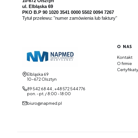
10-672 Olsztyn
ul. Elbląska 69
PKO B.P 90 1020 3541 0000 5502 0094 7267
Tytuł przelewu: "numer zamówienia lub faktury"
Linki 
O NAS
Kontakt
O firmie
Certyfikat
Adres:
Elbląska 69
10-672 Olsztyn
89 542 68 44 , +48 572 544 776
pon. - pt. / 8:00 - 18:00
biuro@napmed.pl