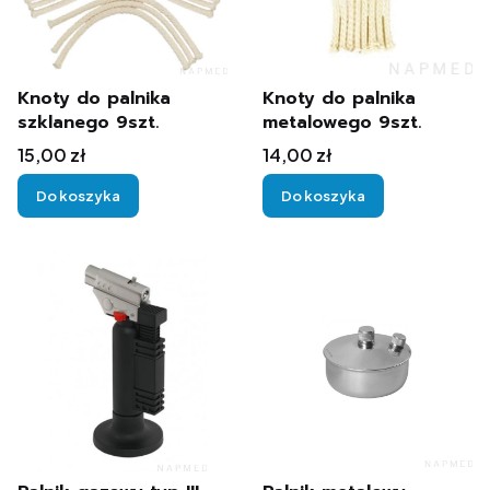
Knoty do palnika
Knoty do palnika
szklanego 9szt.
metalowego 9szt.
Cena
Cena
15,00 zł
14,00 zł
Do koszyka
Do koszyka