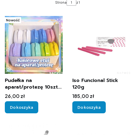
Strona
z 1
Nowość
Pudełka na
Iso Funcional Stick
aparat/protezę 10szt.
120g
PREMIUM
Cena
Cena
26,00 zł
185,00 zł
Do koszyka
Do koszyka