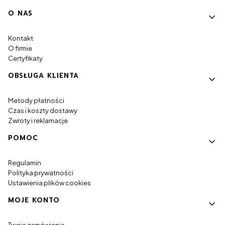
Linki w stopce
O NAS
Kontakt
O firmie
Certyfikaty
OBSŁUGA KLIENTA
Metody płatności
Czas i koszty dostawy
Zwroty i reklamacje
POMOC
Regulamin
Polityka prywatności
Ustawienia plików cookies
MOJE KONTO
Twoje zamówienia