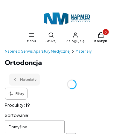
Produkty w koszyk
Otwórz wyszukiwarkę
Menu
Szukaj
Zaloguj się
Koszyk
Napmed Serwis Aparatury Medycznej
Materiały
Ortodoncja
Materiały
Filtry
Produkty:
19
Lista produktów
Sortowanie:
Domyślne