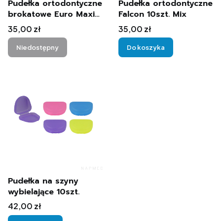
Pudełka ortodontyczne
Pudełka ortodontyczne
brokatowe Euro Maxi
Falcon 10szt. Mix
10szt. Mix
Cena
Cena
35,00 zł
35,00 zł
Niedostępny
Do koszyka
Pudełka na szyny
wybielające 10szt.
Cena
42,00 zł