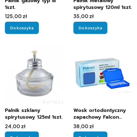
Palnik gazowy typ III
Palnik metalowy
1szt.
spirytusowy 120ml 1szt.
Cena
Cena
125,00 zł
35,00 zł
Do koszyka
Do koszyka
Palnik szklany
Wosk ortodontyczny
spirytusowy 125ml 1szt.
zapachowy Falcon
10szt.
Cena
Cena
24,00 zł
38,00 zł