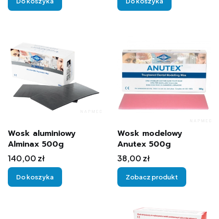
Do koszyka
Do koszyka
Wosk aluminiowy
Wosk modelowy
Alminax 500g
Anutex 500g
Cena
Cena
140,00 zł
38,00 zł
Do koszyka
Zobacz produkt