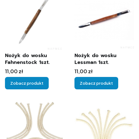
Nożyk do wosku
Nożyk do wosku
Fahnenstock 1szt.
Lessman 1szt.
Cena
Cena
11,00 zł
11,00 zł
Zobacz produkt
Zobacz produkt