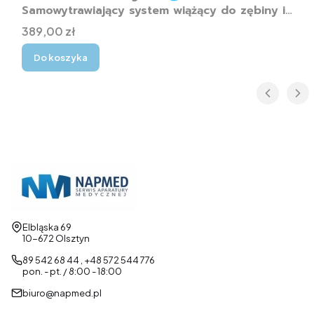
Samowytrawiający system wiążący do zębiny i
szkliwa
Cena
389,00 zł
Do koszyka
Adres:
Elbląska 69
10-672 Olsztyn
89 542 68 44 , +48 572 544 776
pon. - pt. / 8:00 - 18:00
biuro@napmed.pl