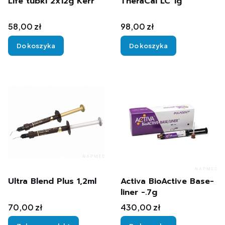
Life tubki 2x12g Kerr
TheraCal LC 1g
Cena
Cena
58,00 zł
98,00 zł
Do koszyka
Do koszyka
Ultra Blend Plus 1,2ml
Activa BioActive Base-
liner -.7g
Cena
Cena
70,00 zł
430,00 zł