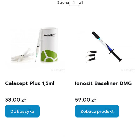
Strona
z 1
Calasept Plus 1,5ml
Ionosit Baseliner DMG
Cena
Cena
38,00 zł
59,00 zł
Do koszyka
Zobacz produkt