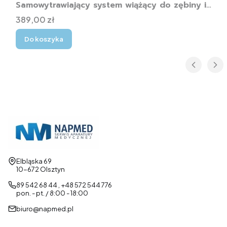
Samowytrawiający system wiążący do zębiny i
szkliwa
Cena
389,00 zł
Do koszyka
Adres:
Elbląska 69
10-672 Olsztyn
89 542 68 44 , +48 572 544 776
pon. - pt. / 8:00 - 18:00
biuro@napmed.pl