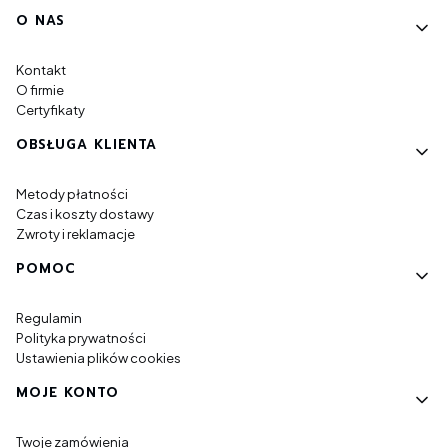
Linki w stopce
O NAS
Kontakt
O firmie
Certyfikaty
OBSŁUGA KLIENTA
Metody płatności
Czas i koszty dostawy
Zwroty i reklamacje
POMOC
Regulamin
Polityka prywatności
Ustawienia plików cookies
MOJE KONTO
Twoje zamówienia