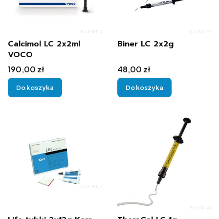
Calcimol LC 2x2ml
Biner LC 2x2g
VOCO
Cena
Cena
190,00 zł
48,00 zł
Do koszyka
Do koszyka