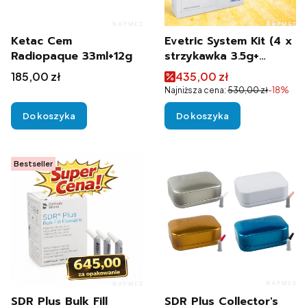
Ketac Cem
Evetric System Kit (4 x
Radiopaque 33ml+12g
strzykawka 3.5g+
Evetric Bond 1 x 6 g)
Cena
Cena promocyjna
185,00 zł
435,00 zł
Ivoclar
Najniższa cena:
530,00 zł
-18%
Do koszyka
Do koszyka
Bestseller
SDR Plus Bulk Fill
SDR Plus Collector's