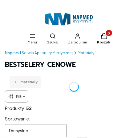
Produkty w koszyk
Otwórz wyszukiwarkę
Menu
Szukaj
Zaloguj się
Koszyk
Napmed Serwis Aparatury Medycznej
Materiały
BESTSELERY CENOWE
Materiały
Filtry
Produkty:
52
Lista produktów
Sortowanie:
Domyślne