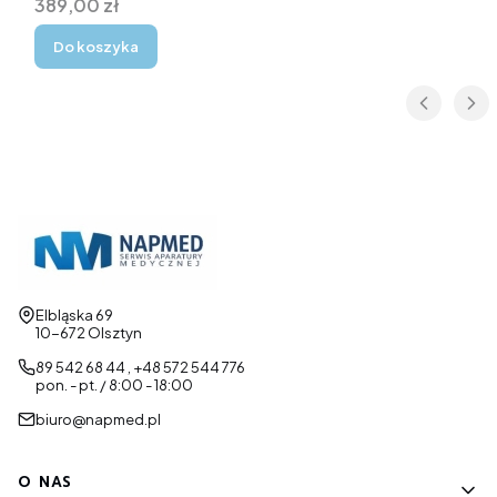
Cena
389,00 zł
Do koszyka
Adres:
Elbląska 69
10-672 Olsztyn
89 542 68 44 , +48 572 544 776
pon. - pt. / 8:00 - 18:00
biuro@napmed.pl
Linki w stopce
O NAS