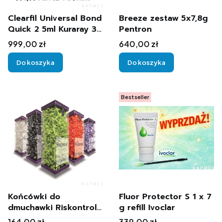
Clearfil Universal Bond
Breeze zestaw 5x7,8g
Quick 2 5ml Kuraray 3
Pentron
sztuki
Cena
Cena
999,00 zł
640,00 zł
Do koszyka
Do koszyka
Bestseller
Końcówki do
Fluor Protector S 1 x 7
dmuchawki Riskontrol
g refill Ivoclar
Art Acteon 250szt.
Cena
Cena
164,00 zł
339,00 zł