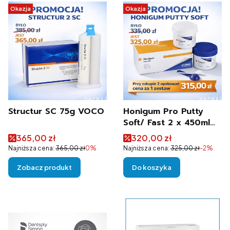
Okazja
Okazja
Structur SC 75g VOCO
Honigum Pro Putty
Soft/ Fast 2 x 450ml
DMG
Cena promocyjna
Cena promocyjna
365,00 zł
320,00 zł
Najniższa cena:
365,00 zł
0%
Najniższa cena:
325,00 zł
-2%
Zobacz produkt
Do koszyka