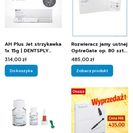
AH Plus Jet strzykawka
Rozwieracz jamy ustnej
1x 15g | DENTSPLY
OptraGate op. 80 szt.
SIRONA
Ivoclar
Cena
Cena
314,00 zł
485,00 zł
Do koszyka
Zobacz produkt
Okazja