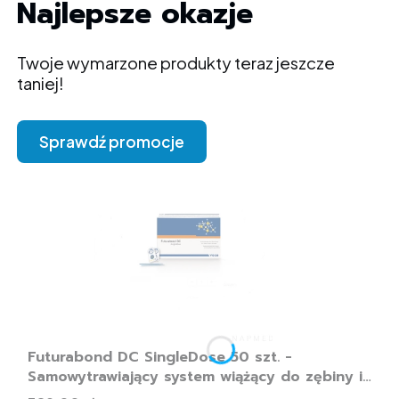
Najlepsze okazje
Twoje wymarzone produkty teraz jeszcze
taniej!
Sprawdź promocje
Futurabond DC SingleDose 50 szt. -
Samowytrawiający system wiążący do zębiny i
szkliwa