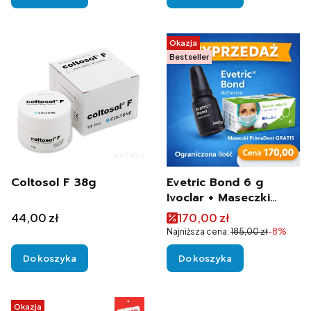
Okazja
Bestseller
Coltosol F 38g
Evetric Bond 6 g
Ivoclar + Maseczki
PrimaDent 50szt
Cena
Cena promocyjna
44,00 zł
170,00 zł
dowolny kolor
Najniższa cena:
185,00 zł
-8%
Do koszyka
Do koszyka
Okazja