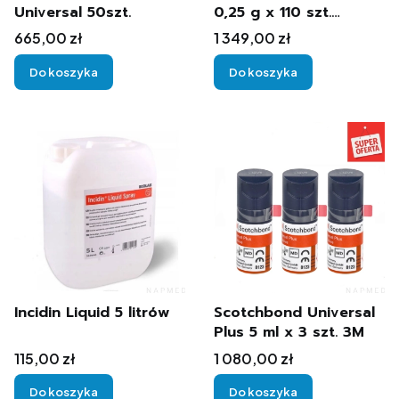
Universal 50szt.
0,25 g x 110 szt.
Dentsply Sirona
Cena
Cena
665,00 zł
1 349,00 zł
Do koszyka
Do koszyka
Incidin Liquid 5 litrów
Scotchbond Universal
Plus 5 ml x 3 szt. 3M
Cena
Cena
115,00 zł
1 080,00 zł
Do koszyka
Do koszyka