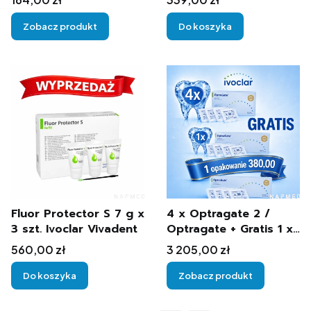
Zobacz produkt
Do koszyka
Fluor Protector S 7 g x
4 x Optragate 2 /
3 szt. Ivoclar Vivadent
Optragate + Gratis 1 x
Optragate 2 ( Regular
Cena
Cena
560,00 zł
3 205,00 zł
, Small , Assortyment )
Do koszyka
Zobacz produkt