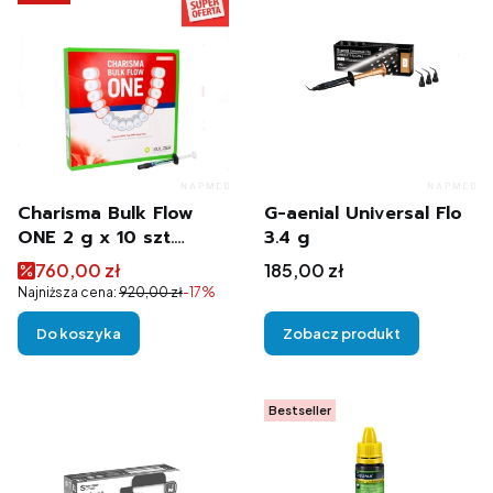
Charisma Bulk Flow
G-aenial Universal Flo
ONE 2 g x 10 szt.
3.4 g
Kulzer
Cena promocyjna
Cena
760,00 zł
185,00 zł
Najniższa cena:
920,00 zł
-17%
Do koszyka
Zobacz produkt
Bestseller