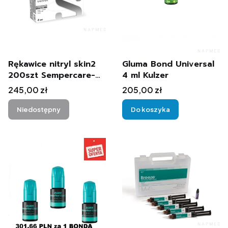
Rękawice nitryl skin2
Gluma Bond Universal
200szt Sempercare-
4 ml Kulzer
10 opakowań
Cena
Cena
245,00 zł
205,00 zł
Niedostępny
Do koszyka