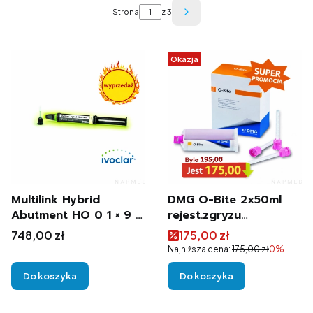
Strona
z 3
Następne produkty
Okazja
Multilink Hybrid
DMG O-Bite 2x50ml
Abutment HO 0 1 × 9 g
rejest.zgryzu
Ivoclar
PROMOCJA
Cena
Cena promocyjna
748,00 zł
175,00 zł
Najniższa cena:
175,00 zł
0%
Do koszyka
Do koszyka