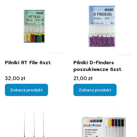
Pilniki RT File 6szt.
Pilniki D-Finders
poszukiwacze 6szt.
Cena
Cena
32,00 zł
21,00 zł
Zobacz produkt
Zobacz produkt