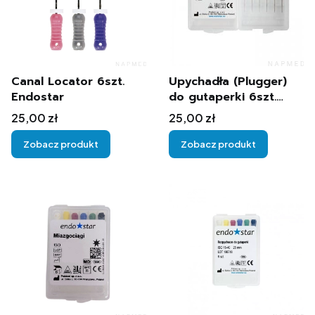
Canal Locator 6szt.
Upychadła (Plugger)
Endostar
do gutaperki 6szt.
25mm Endostar
Cena
Cena
25,00 zł
25,00 zł
Zobacz produkt
Zobacz produkt