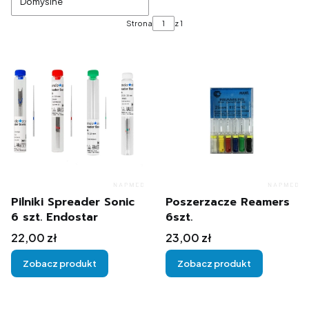
Domyślne
Strona
z 1
Pilniki Spreader Sonic
Poszerzacze Reamers
6 szt. Endostar
6szt.
Cena
Cena
22,00 zł
23,00 zł
Zobacz produkt
Zobacz produkt