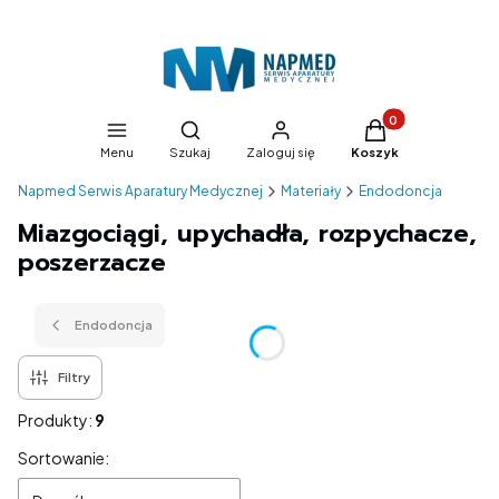
Produkty w koszyk
Otwórz wyszukiwarkę
Menu
Szukaj
Zaloguj się
Koszyk
Napmed Serwis Aparatury Medycznej
Materiały
Endodoncja
Miazgociągi, upychadła, rozpychacze,
poszerzacze
Endodoncja
Filtry
Produkty:
9
Lista produktów
Sortowanie: