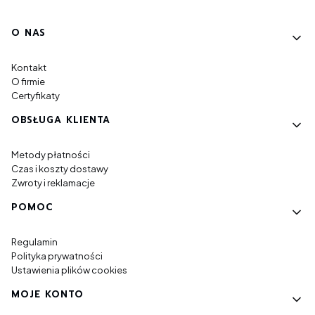
Linki w stopce
O NAS
Kontakt
O firmie
Certyfikaty
OBSŁUGA KLIENTA
Metody płatności
Czas i koszty dostawy
Zwroty i reklamacje
POMOC
Regulamin
Polityka prywatności
Ustawienia plików cookies
MOJE KONTO