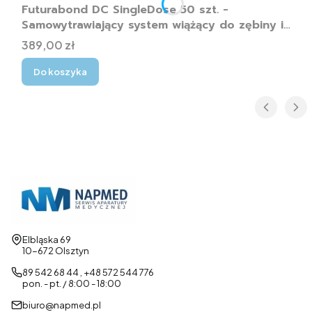
Futurabond DC SingleDose 50 szt. -
Samowytrawiający system wiążący do zębiny i
szkliwa
Cena
389,00 zł
Do koszyka
Adres:
Elbląska 69
10-672 Olsztyn
89 542 68 44 , +48 572 544 776
pon. - pt. / 8:00 - 18:00
biuro@napmed.pl