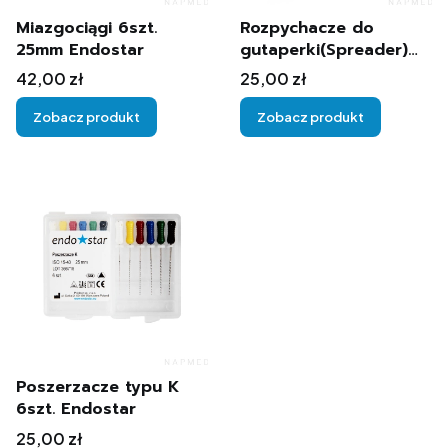
Miazgociągi 6szt.
Rozpychacze do
25mm Endostar
gutaperki(Spreader)
6szt. Endostar
Cena
Cena
42,00 zł
25,00 zł
Zobacz produkt
Zobacz produkt
Poszerzacze typu K
6szt. Endostar
Cena
25,00 zł