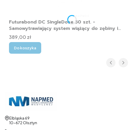
Futurabond DC SingleDose 50 szt. -
Samowytrawiający system wiążący do zębiny i
szkliwa
Cena
389,00 zł
Do koszyka
Adres:
Elbląska 69
10-672 Olsztyn