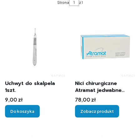
Strona
z 1
Uchwyt do skalpela
Nici chirurgiczne
1szt.
Atramat jedwabne
niewchłanialne 75cm
Cena
Cena
9,00 zł
78,00 zł
R25-1/2c 12szt.
Do koszyka
Zobacz produkt