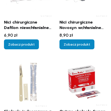
Nici chirurgiczne
Nici chirurgiczne
Dafilon niewchłanialne
Novosyn wchłanialne
3/8c 1szt.
1/2c 70cm 1szt.
Cena
Cena
6,90 zł
8,90 zł
Zobacz produkt
Zobacz produkt