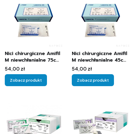
Nici chirurgiczne Amifil
Nici chirurgiczne Amifil
M niewchłanialne 75cm
M niewchłanialne 45cm
3/8c 10szt.
3/8c 10szt.
Cena
Cena
54,00 zł
54,00 zł
Zobacz produkt
Zobacz produkt