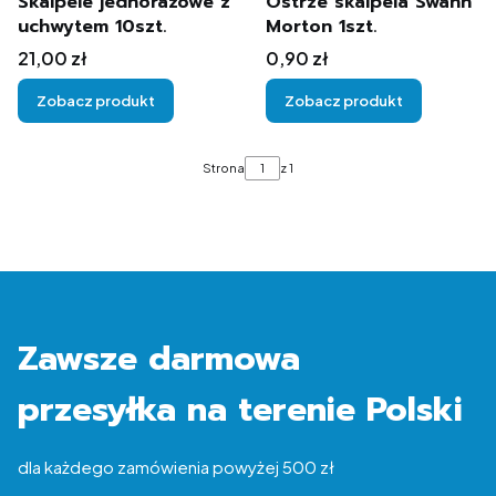
Skalpele jednorazowe z
Ostrze skalpela Swann
uchwytem 10szt.
Morton 1szt.
Cena
Cena
21,00 zł
0,90 zł
Zobacz produkt
Zobacz produkt
Strona
z 1
Zawsze darmowa
przesyłka na terenie Polski
dla każdego zamówienia powyżej 500 zł