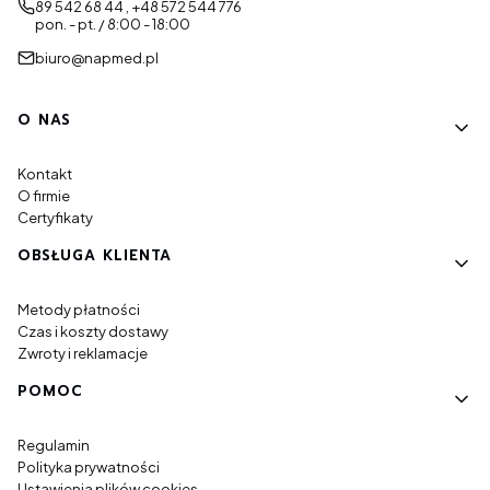
89 542 68 44 , +48 572 544 776
pon. - pt. / 8:00 - 18:00
biuro@napmed.pl
Linki w stopce
O NAS
Kontakt
O firmie
Certyfikaty
OBSŁUGA KLIENTA
Metody płatności
Czas i koszty dostawy
Zwroty i reklamacje
POMOC
Regulamin
Polityka prywatności
Ustawienia plików cookies