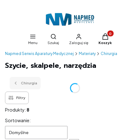
Produkty w koszyk
Otwórz wyszukiwarkę
Menu
Szukaj
Zaloguj się
Koszyk
Napmed Serwis Aparatury Medycznej
Materiały
Chirurgia
Szycie, skalpele, narzędzia
Chirurgia
Filtry
Produkty:
8
Lista produktów
Sortowanie:
Domyślne