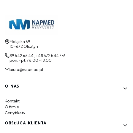
Adres:
Elbląska 69
10-672 Olsztyn
89 542 68 44 , +48 572 544 776
pon. - pt. / 8:00 - 18:00
biuro@napmed.pl
Linki w stopce
O NAS
Kontakt
O firmie
Certyfikaty
OBSŁUGA KLIENTA