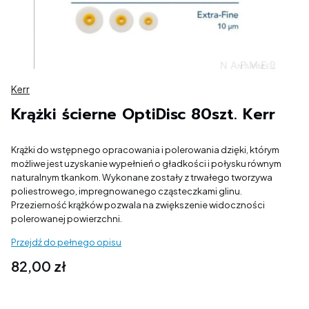
Kerr
Krążki ścierne OptiDisc 80szt. Kerr
Krążki do wstępnego opracowania i polerowania dzięki, którym
możliwe jest uzyskanie wypełnień o gładkości i połysku równym
naturalnym tkankom. Wykonane zostały z trwałego tworzywa
poliestrowego, impregnowanego cząsteczkami glinu.
Przezierność krążków pozwala na zwiększenie widoczności
polerowanej powierzchni.
Przejdź do pełnego opisu
Cena
82,00 zł
Wybierz wariant produktu: