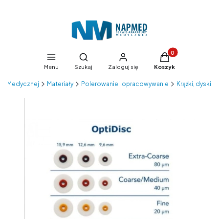
Produkty w koszyk
Otwórz wyszukiwarkę
Menu
Szukaj
Zaloguj się
Koszyk
ry Medycznej
Materiały
Polerowanie i opracowywanie
Krążki, dyski