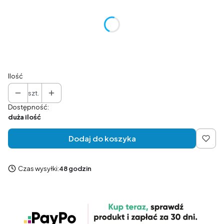
Poszczególne warianty mogą różnić się ceną
*
rodzaj
Wybierz
Ilość
szt.
Dostępność:
duża ilość
Dodaj do koszyka
Czas wysyłki:
48 godzin