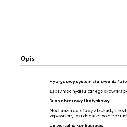
Opis
Hybrydowy system sterowania fot
Łączy moc hydraulicznego siłownika 
Ru
ch obrotowy i kołyskowy
Mechanizm obrotowy z blokadą umożli
zapewniony jest dodatkowo przez ruc
Uniwersalna konfiguracja