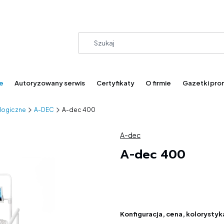
e
Autoryzowany serwis
Certyfikaty
O firmie
Gazetki pro
logiczne
A-DEC
A-dec 400
A-dec
A-dec 400
Konfiguracja, cena, kolorysty