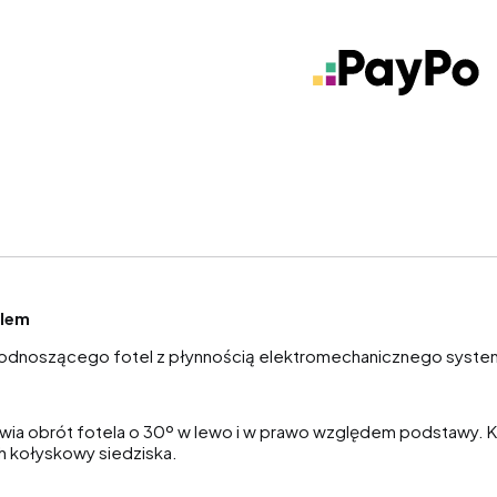
elem
podnoszącego fotel z płynnością elektromechanicznego system
wia obrót fotela o 30º w lewo i w prawo względem podstawy. 
h kołyskowy siedziska.