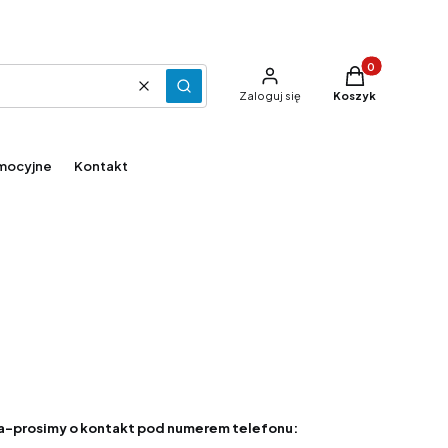
Produkty w kosz
Wyczyść
Szukaj
Zaloguj się
Koszyk
mocyjne
Kontakt
ka-prosimy o kontakt pod numerem telefonu: