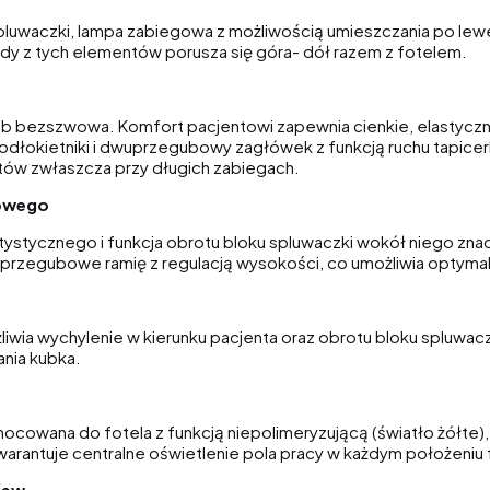
spluwaczki, lampa zabiegowa z możliwością umieszczania po lewej
dy z tych elementów porusza się góra- dół razem z fotelem.
b bezszwowa. Komfort pacjentowi zapewnia cienkie, elastyczn
dłokietniki i dwuprzegubowy zagłówek z funkcją ruchu tapicer
ntów zwłaszcza przy długich zabiegach.
gowego
ystycznego i funkcja obrotu bloku spluwaczki wokół niego znac
 przegubowe ramię z regulacją wysokości, co umożliwia optym
ia wychylenie w kierunku pacjenta oraz obrotu bloku spluwacz
ania kubka.
owana do fotela z funkcją niepolimeryzującą (światło żółte),
arantuje centralne oświetlenie pola pracy w każdym położeniu 
new