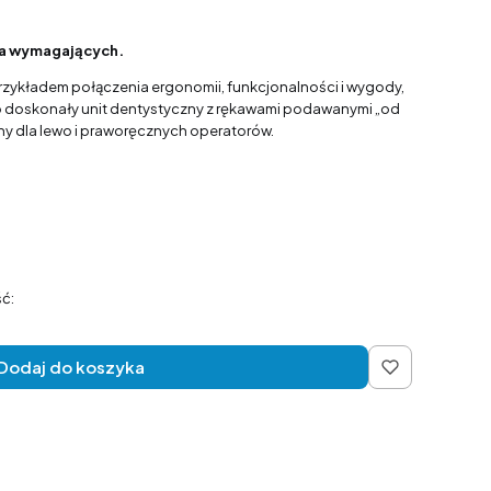
dla wymagających.
rzykładem połączenia ergonomii, funkcjonalności i wygody,
 To doskonały unit dentystyczny z rękawami podawanymi „od
ny dla lewo i praworęcznych operatorów.
ć:
Dodaj do koszyka