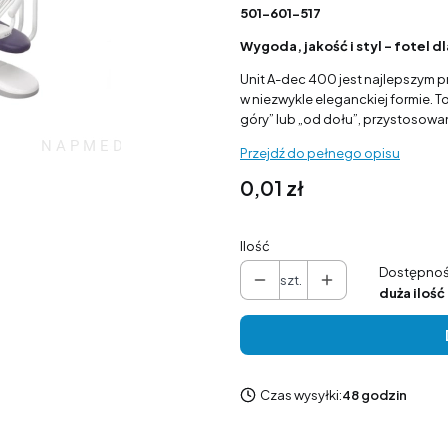
501-601-517
Wygoda, jakość i styl – fotel 
Unit A-dec 400 jest najlepszym p
w niezwykle eleganckiej formie.
góry” lub „od dołu”, przystosowa
Przejdź do pełnego opisu
Cena
0,01 zł
Ilość
Dostępnoś
szt.
duża ilość
Czas wysyłki:
48 godzin