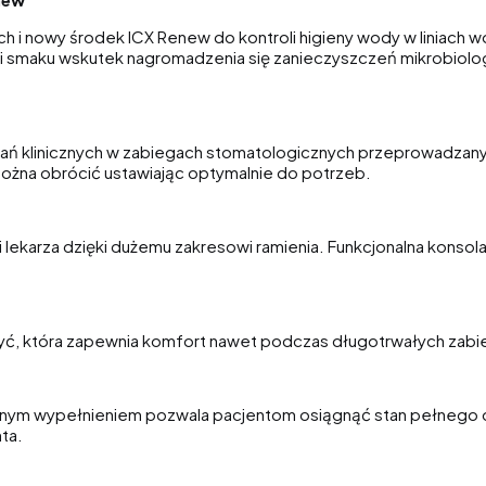
ych i nowy środek ICX Renew do kontroli higieny wody w liniach 
i smaku wskutek nagromadzenia się zanieczyszczeń mikrobiolog
wań klinicznych w zabiegach stomatologicznych przeprowadzanyc
ożna obrócić ustawiając optymalnie do potrzeb.
 lekarza dzięki dużemu zakresowi ramienia. Funkcjonalna konsola
zyć, która zapewnia komfort nawet podczas długotrwałych zab
odnym wypełnieniem pozwala pacjentom osiągnąć stan pełnego 
ta.